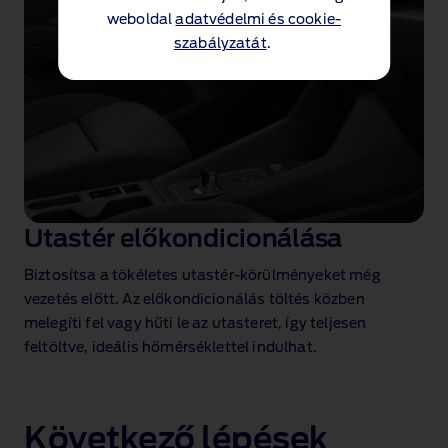
weboldal
adatvédelmi és cookie-
szabályzatát
.
Utastér előkondicionálása
Biztosítsa a tökéletes utastér‑körülményeket még
vezetés előtt. Az előkondicionálás töltés közben
melegíti fel vagy hűti le az utasteret, így teljesen
feltöltve, ideális hőmérséklettel indulhat.
Következő lépések