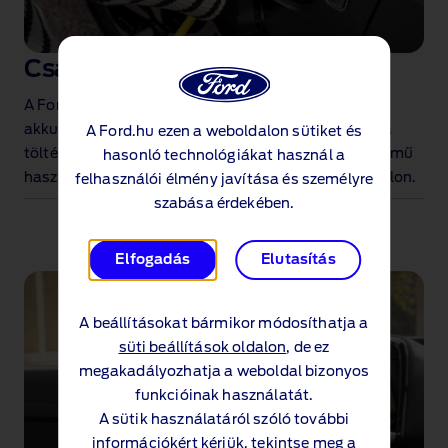
Csatlakoztatott töltés
A Ford alkalmazással figyelemmel kísérheti a PHEV
akkumulátor töltöttségi szintjét, és megtekintheti a
A Ford.hu ezen a weboldalon sütiket és
töltés állapotát. Kövesse nyomon az elektromos jármű
hasonló technológiákat használ a
használatát és hatótávolságát a digitális műszerfalon.
felhasználói élmény javítása és személyre
szabása érdekében.
Elfogadás
Elutasítás
A beállításokat bármikor módosíthatja a
süti beállítások oldalon
, de ez
megakadályozhatja a weboldal bizonyos
funkcióinak használatát.
A sütik használatáról szóló további
információkért kérjük, tekintse meg a