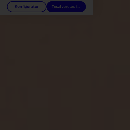
Konfigurátor
Tesztvezetés foglalása