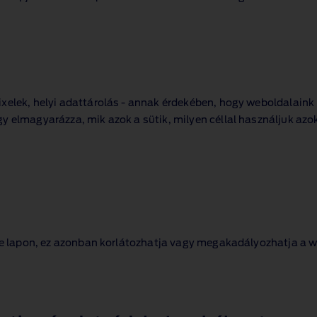
ixelek, helyi adattárolás ‑ annak érdekében, hogy weboldalain
y elmagyarázza, mik azok a sütik, milyen céllal használjuk azo
lése lapon, ez azonban korlátozhatja vagy megakadályozhatja a 