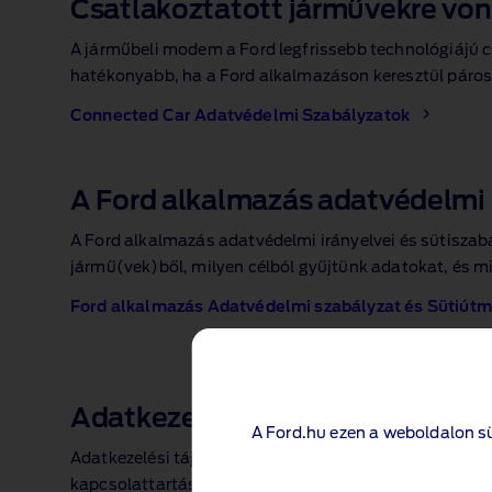
Csatlakoztatott járművekre vo
A járműbeli modem a Ford legfrissebb technológiájú 
hatékonyabb, ha a Ford alkalmazáson keresztül párosí
Connected Car Adatvédelmi Szabályzatok
A Ford alkalmazás adatvédelmi i
A Ford alkalmazás adatvédelmi irányelvei és sütiszab
jármű(vek)ből, milyen célból gyűjtünk adatokat, és mi
Ford alkalmazás Adatvédelmi szabályzat és Sütiút
Adatkezelési tájékoztató üzleti
A Ford.hu ezen a weboldalon s
Adatkezelési tájékoztató dokumentumunk tájékoztatja 
kapcsolattartási adatokat, melyeket az FKKE üzleti p