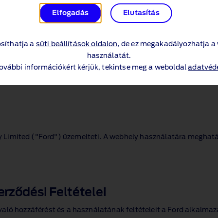
Elfogadás
Elutasítás
síthatja a
süti beállítások oldalon
, de ez megakadályozhatja a
használatát.
további információkért kérjük, tekintse meg a weboldal
adatvéde
 Limited ("Ford") üzemelteti. A webhely használatára meghatár
rződési Feltételei
aló hozzáférést és a használatának feltételeit a Ford alkalma