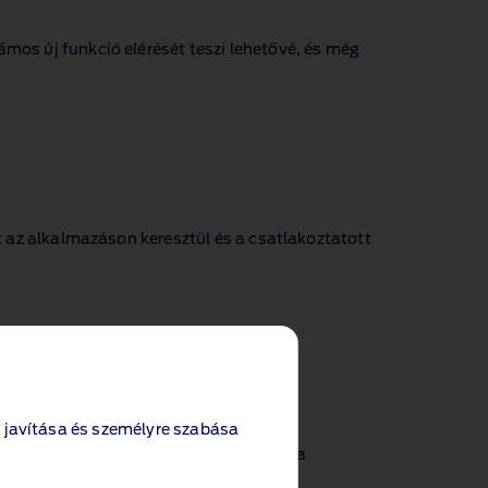
os új funkció elérését teszi lehetővé, és még
 az alkalmazáson keresztül és a csatlakoztatott
 javítása és személyre szabása
i Értékesítő Kft hogyan kezeli azokat a
kezelő részére átadnak.