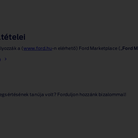
ltételei
lyozzák a (
www.ford.hu
‑n elérhető) Ford Marketplace („
Ford M
)
egsértésének tanúja volt? Forduljon hozzánk bizalommal!