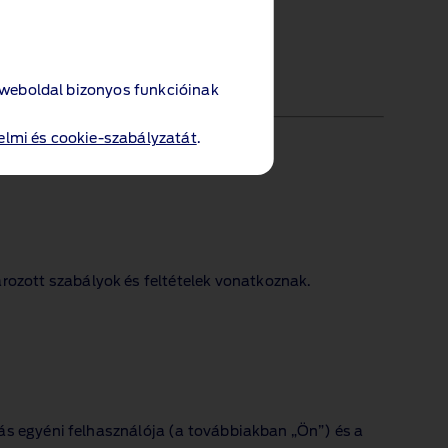
 weboldal bizonyos funkcióinak
lmi és cookie-szabályzatát
.
ozott szabályok és feltételek vonatkoznak.
zás egyéni felhasználója (a továbbiakban „Ön”) és a