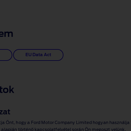
lem
EU Data Act
tok
zat
a Önt, hogy a Ford Motor Company Limited hogyan használja fe
 alapján történő kapcsolatfelvétel során Ön megoszt velünk.