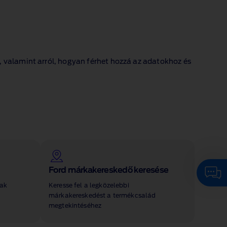
, valamint arról, hogyan férhet hozzá az adatokhoz és
Ford márkakereskedő keresése
sak
Keresse fel a legközelebbi
márkakereskedést a termékcsalád
megtekintéséhez