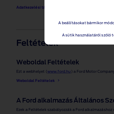
Adatkezelési tájékoztató üzleti kapcsolattartóknak
A beállításokat bármikor módo
A sütik használatáról szóló 
Feltételek
Weboldal Feltételek
Ezt a webhelyet (
www.ford.hu
) a Ford Motor Company
Weboldal Feltételek
A Ford alkalmazás Általános Sze
Ezek a Feltételek szabályozzák a Ford alkalmazáshoz v