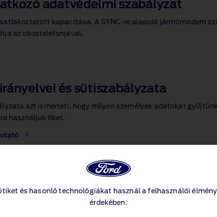
natkozó adatvédelmi szabályzat
csatlakoztatott kapacitása. A SYNC‑re alapuló járműmodem szám
tja az okostelefonjával.
rányelvei és sütiszabályzata
ályzata azt ismerteti, hogy milyen személyes adatokat gyűjtünk
re használjuk őket.
mutató
 kapcsolattartóknak
ütiket és hasonló technológiákat használ a felhasználói élmény
üzleti kapcsolattartóinkat, hogy a Ford Közép‑ és Kelet‑Európa
érdekében.
artnerei szerződéskötés során vagy azzal kapcsolatban az Adat