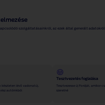
telmezése
pcsolódó szolgáltatásainkról, az ezek által generált adatokról
Tesztvezetés foglalása
 készleten lévő vadonatúj,
Tesztvezesse új Fordját, amikor c
kész autóinkból
szeretné