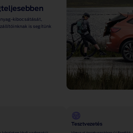
gteljesebben
anyag‑kibocsátását,
állítóinknak is segítünk
Tesztvezetés
 készleten lévő vadonatúj,
Vigye el tesztvezetésre új Fordját,