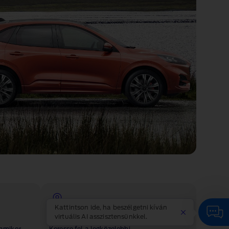
Kattintson ide, ha beszélgetni kíván
Ford márkakereskedő keresése
virtuális AI asszisztensünkkel.
 amikor
Keresse fel a legközelebbi