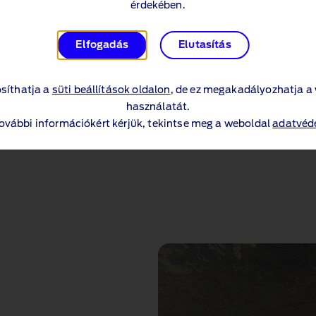
érdekében.
Ünnepeljük meg
Elfogadás
Elutasítás
Ünnepelje velünk a Musta
Tudjon meg többet
síthatja a
süti beállítások oldalon
, de ez megakadályozhatja a
használatát.
további információkért kérjük, tekintse meg a weboldal
adatvéde