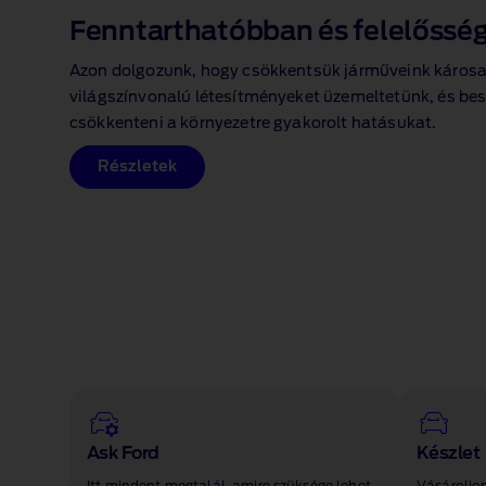
Fenntarthatóbban és felelőssé
Azon dolgozunk, hogy csökkentsük járműveink káros
világszínvonalú létesítményeket üzemeltetünk, és besz
csökkenteni a környezetre gyakorolt hatásukat.
Részletek
Ask Ford
Készlet
Itt mindent megtalál, amire szüksége lehet,
Vásároljon