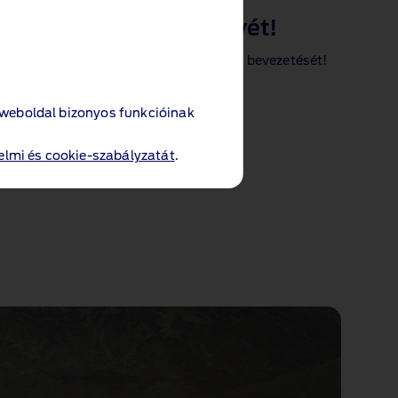
 a Ford Mustang
®
60 évét!
®
ng
60 évét, s vele együtt az új modellek bevezetését!
 weboldal bizonyos funkcióinak
lmi és cookie-szabályzatát
.