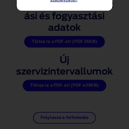
szabályzatát
.
Károsanyag‑kibocsát
ási és fogyasztási
adatok
Töltse le a PDF‑et! (PDF 36KB)
Új
szervizintervallumok
Töltse le a PDF‑et! (PDF 439KB)
Folytassa a felfedezés