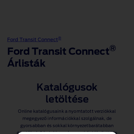
®
Ford Transit Connect
®
Ford Transit Connect
Árlisták
Katalógusok
letöltése
Online katalógusaink a nyomtatott verziókkal
megegyező információkkal szolgálnak, de
gyorsabban és sokkal környezetbarátabban
érhetők el. A katalógusok vagy árlisták digitális