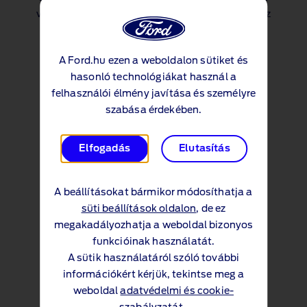
változatainak letöltéséhez, kérjük, kattintson az
alábbi gombokra!
A Ford.hu ezen a weboldalon sütiket és
Új Transit Connect műszaki
hasonló technológiákat használ a
specifikáció (PDF 2.1MB)
felhasználói élmény javítása és személyre
szabása érdekében.
Transit Connect tartozékok
Elfogadás
Elutasítás
Speciális járműfelszereltségek
(PDF 12MB)
A beállításokat bármikor módosíthatja a
süti beállítások oldalon
, de ez
Árlisták
megakadályozhatja a weboldal bizonyos
funkcióinak használatát.
A sütik használatáról szóló további
Transit Connect Árlista
információkért kérjük, tekintse meg a
(PDF 797KB)
weboldal
adatvédelmi és cookie-