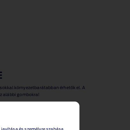
E
sokkal környezetbarátabban érhetők el. A
 az alábbi gombokra!
 javítása és személyre szabása