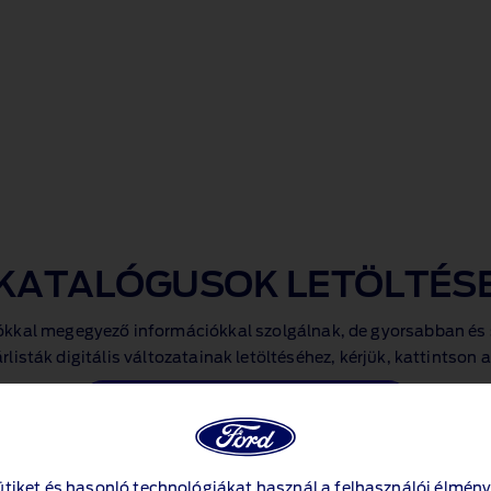
KATALÓGUSOK LETÖLTÉS
ókkal megegyező információkkal szolgálnak, de gyorsabban és 
listák digitális változatainak letöltéséhez, kérjük, kattintson
Ford Bronco katalógus (PDF 3MB)
ÁRLISTÁK
ütiket és hasonló technológiákat használ a felhasználói élmény