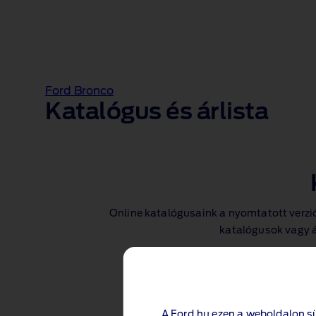
Ford Bronco
Katalógus és árlista
Online katalógusaink a nyomtatott verzi
katalógusok vagy ár
A Ford.hu ezen a weboldalon s