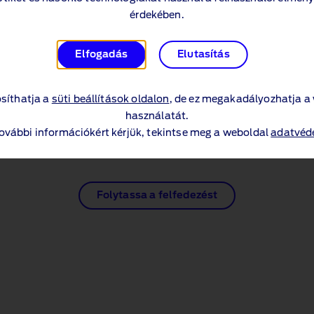
érdekében.
Új Ford Bronco MY23 (PDF 1.3MB)
Elfogadás
Elutasítás
Új Ford Bronco MY24 (PDF 1.3MB)
síthatja a
süti beállítások oldalon
, de ez megakadályozhatja a
használatát.
további információkért kérjük, tekintse meg a weboldal
adatvéde
Folytassa a felfedezést