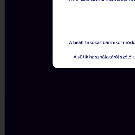
A beállításokat bármikor módo
A beállításokat bármikor módo
A sütik használatáról szóló 
A sütik használatáról szóló 