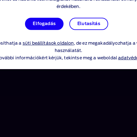
érdekében.
érdekében.
Elfogadás
Elfogadás
Elutasítás
Elutasítás
síthatja a
síthatja a
süti beállítások oldalon
süti beállítások oldalon
, de ez megakadályozhatja a
, de ez megakadályozhatja a
használatát.
használatát.
további információkért kérjük, tekintse meg a weboldal
további információkért kérjük, tekintse meg a weboldal
adatvéde
adatvéde