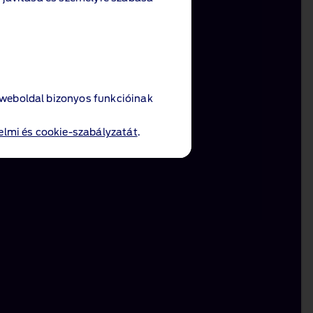
 weboldal bizonyos funkcióinak
 weboldal bizonyos funkcióinak
lmi és cookie-szabályzatát
lmi és cookie-szabályzatát
.
.