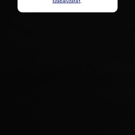
szabályzatát
.