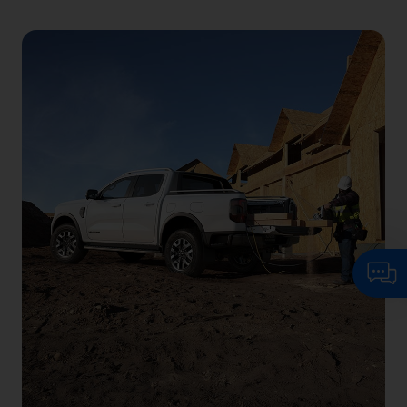
Kattintson ide, ha beszélgetni kíván
virtuális AI asszisztensünkkel.