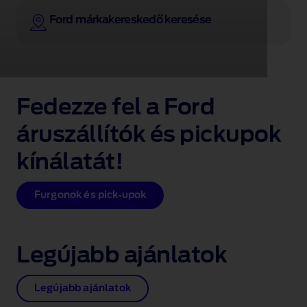
un
oraș
Ford márkakereskedő keresése
vizibil
în
fundal.
Fedezze fel a Ford
áruszállítók és pickupok
kínálatát!
Furgonok és pick‑upok
Legújabb ajánlatok
Legújabb ajánlatok