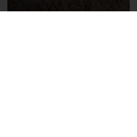
Új Ranger PHEV
100% Ranger, 0% kompromisszum
Tudjon meg többet