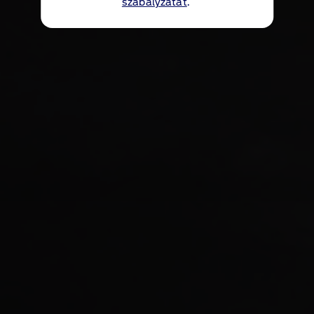
szabályzatát
.