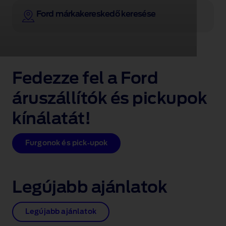
un
oraș
Ford márkakereskedő keresése
vizibil
în
fundal.
Fedezze fel a Ford
áruszállítók és pickupok
kínálatát!
Furgonok és pick‑upok
Legújabb ajánlatok
Legújabb ajánlatok