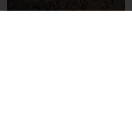
Új Ranger PHEV
100% Ranger, 0% kompromisszum
Tudjon meg többet