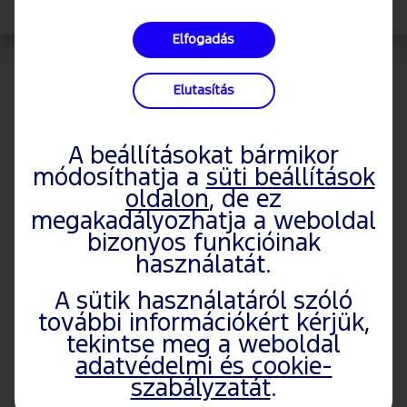
Elfogadás
SZÜKSÉGES IDŐPONTOT
Elutasítás
FOGLALNOM A
MÁRKASZERVIZBEN A
A beállításokat bármikor
VISSZAHÍVÁS MIATT?
módosíthatja a
süti beállítások
oldalon
, de ez
megakadályozhatja a weboldal
Igen. Amennyiben visszahívási
bizonyos funkcióinak
értesítőt kapott, vagy más
használatát.
módon értesült az adott típust
érintő visszahívási akcióról,
A sütik használatáról szóló
kérjük, a szokásos csatornák
további információkért kérjük,
egyikén vegye fel a kapcsolatot
tekintse meg a weboldal
Ford márkakereskedőjével és
adatvédelmi és cookie-
szabályzatát
.
foglaljon időpontot hivatalos