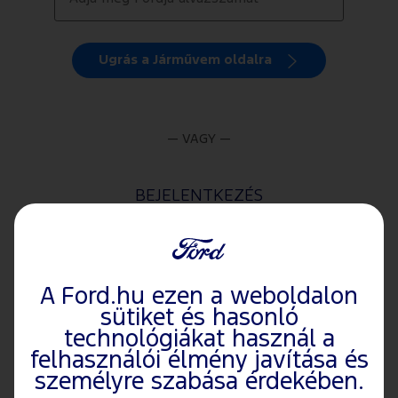
Ugrás a Járművem oldalra
— VAGY —
BEJELENTKEZÉS
Ford Fiókjában minden járműve adatait egy helyen, a
„Garázsban” tekintheti meg. Jelentkezzen be Ford Fiókjába.
A Ford.hu ezen a weboldalon
sütiket és hasonló
technológiákat használ a
felhasználói élmény javítása és
személyre szabása érdekében.