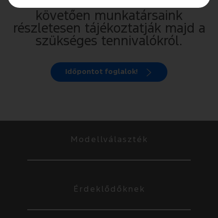
Ford márkaszervizbe. Ezt
követően munkatársaink
részletesen tájékoztatják majd a
szükséges tennivalókról.
Időpontot foglalok!
Modellválaszték
Érdeklődőknek