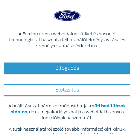
Skip to content
ELNÉZÉST, A KÉRÉSE
A Ford.hu ezen a weboldalon sütiket és hasonló
FELDOLGOZÁSA SORÁN HIBA
technológiákat használ a felhasználói élmény javítása és
TÖRTÉNT.
személyre szabása érdekében.
DOLGOZUNK A PROBLÉMA
ELHÁRÍTÁSÁN. KÉRJÜK, NÉHÁNY
Elfogadás
PERC MÚLVA PRÓBÁLJA ÚJRA.
Elutasítás
A beállításokat bármikor módosíthatja a
süti beállítások
oldalon
, de ez megakadályozhatja a weboldal bizonyos
Népszerű tartalmaink
Focus
Fiesta
Mustang
funkcióinak használatát.
A sütik használatáról szóló további információkért kérjük,