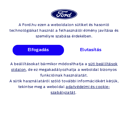
Ford
Ker
Fiók
A Ford.hu ezen a weboldalon sütiket és hasonló
Skip to content
technológiákat használ a felhasználói élmény javítása és
személyre szabása érdekében.
Elfogadás
Elutasítás
A beállításokat bármikor módosíthatja a
süti beállítások
oldalon
, de ez megakadályozhatja a weboldal bizonyos
funkcióinak használatát.
MÁR 11 390 000
FT-T
ÓL
A sütik használatáról szóló további információkért kérjük,
tekintse meg a weboldal
adatvédelmi és cookie-
FREEDOM AJÁNLAT
szabályzatát
.
A meghirdetett kedvezményes ár felett az alábbi ajánlatok közül
választhat: