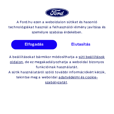
A Ford.hu ezen a weboldalon sütiket és hasonló
Skip to content
technológiákat használ a felhasználói élmény javítása és
személyre szabása érdekében.
Elfogadás
Elutasítás
A beállításokat bármikor módosíthatja a
süti beállítások
oldalon
, de ez megakadályozhatja a weboldal bizonyos
funkcióinak használatát.
Ford Transit Connect PHEV Van
A sütik használatáról szóló további információkért kérjük,
tekintse meg a weboldal
adatvédelmi és cookie-
Trend
szabályzatát
.
már nettó 11 748 100
Ft-t
ól
Motor: 1,5 L 150 LE benzines PHEV
Sebességváltó: 6 sebességes automata
Hajtás: FWD