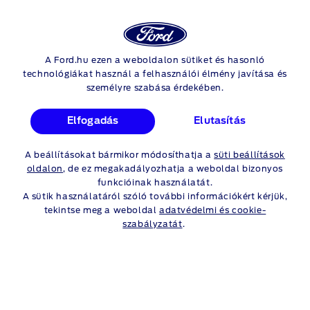
Ford
Ker
Fiók
FORD FLOTTAMEGOLDÁSOK
A Ford.hu ezen a weboldalon sütiket és hasonló
Skip to content
technológiákat használ a felhasználói élmény javítása és
személyre szabása érdekében.
Elfogadás
Elutasítás
 meg többet
A beállításokat bármikor módosíthatja a
süti beállítások
oldalon
, de ez megakadályozhatja a weboldal bizonyos
funkcióinak használatát.
A sütik használatáról szóló további információkért kérjük,
tekintse meg a weboldal
adatvédelmi és cookie-
szabályzatát
.
ONE-STOP
SHOP (MINDEN