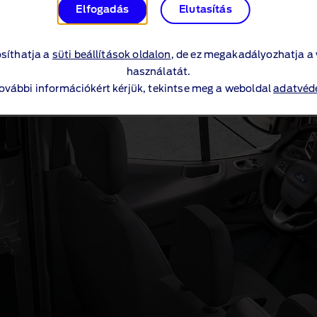
Elfogadás
Elutasítás
síthatja a
süti beállítások oldalon
, de ez megakadályozhatja a
t!
használatát.
további információkért kérjük, tekintse meg a weboldal
adatvéde