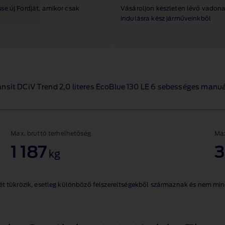
se új Fordját, amikor csak
Vásároljon készleten lévő vadona
indulásra kész járműveinkből
ransit DCiV Trend 2,0 literes EcoBlue 130 LE 6 sebességes man
Max. bruttó terhelhetőség
Max
1 187
3
kg
yét tükrözik, esetleg különböző felszereltségekből származnak és nem mi