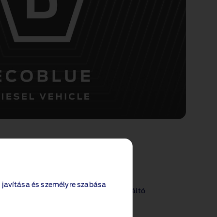
otor
105 LE, 130 LE, 165 LE
m, 360 Nm, 390 Nm
s AWD hajtás
 javítása és személyre szabása
agy 8 sebességes automata sebességváltó