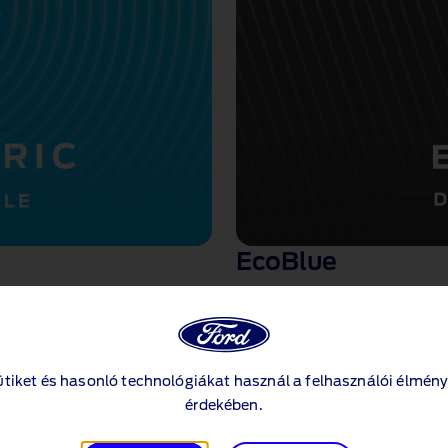
EcoBlue
2,0 literes EcoBlue dízelm
atótávú) akkumulátor opciók
Választható teljesítmény: 
Leadott nyomaték: 310 N
Választható FWD, RWD é
ütiket és hasonló technológiákat használ a felhasználói élmény
sal
6 sebességes manuális v
érdekében.