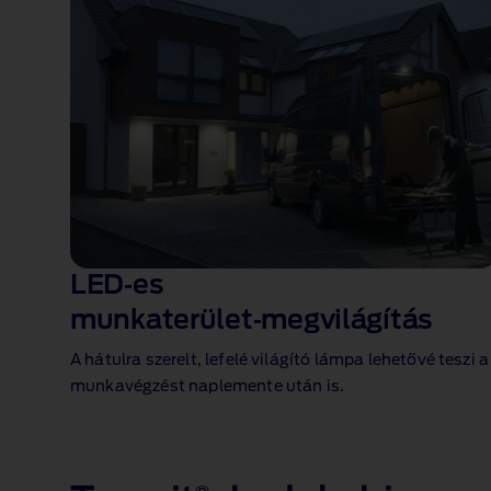
Második üléssor
A tágas második üléssornak köszönhetően akár hé
LED‑es
munkaterület‑megvilágítás
A hátulra szerelt, lefelé világító lámpa lehetővé teszi a
munkavégzést naplemente után is.
1 of 1