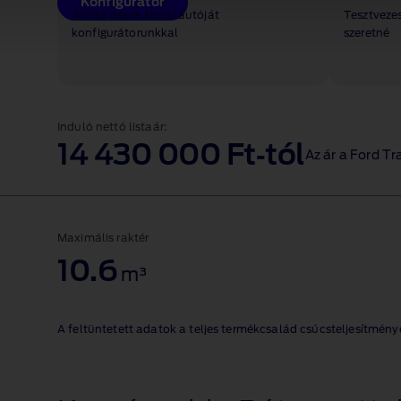
Konfigurátor
Állítsa össze álmai autóját
Tesztvezes
konfigurátorunkkal
szeretné
Induló nettó listaár:
14 430 000 Ft‑tól
Az ár a Ford T
Maximális raktér
10.6
m³
A feltüntetett adatok a teljes termékcsalád csúcsteljesítmén