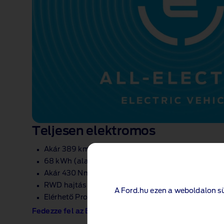
Teljesen elektromos
Akár 389 km‑es hatótávolság
68 kWh (alap hatótávú) vagy 89 kWh (bővített h
Akár 430 Nm nyomaték
RWD hajtáslánc
A Ford.hu ezen a weboldalon s
Elérhető Pro Power Onboard 2,3 kW‑os áramforrás
Fedezze fel az E‑Transit Vant!