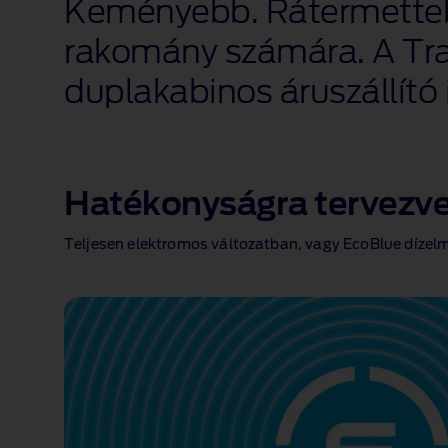
Keményebb. Rátermettebb
rakomány számára. A Tra
duplakabinos áruszállító 
Hatékonyságra tervezv
Teljesen elektromos változatban, vagy EcoBlue dízel