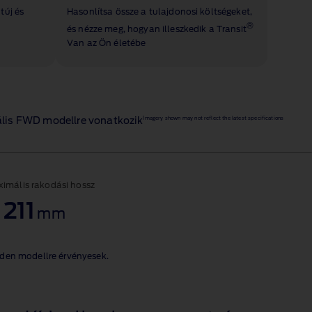
túj és
Hasonlítsa össze a tulajdonosi költségeket,
®
és nézze meg, hogyan illeszkedik a Transit
Van az Ön életébe
Imagery shown may not reflect the latest specifications
uális FWD modellre vonatkozik
imális rakodási hossz
 211
mm
nden modellre érvényesek.