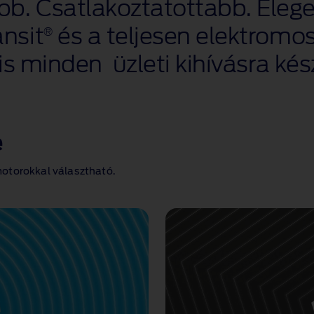
. Csatlakoztatottabb. Elegen
nsit
és a teljesen elektromo
®
is minden üzleti kihívásra kész
e
motorokkal választható.