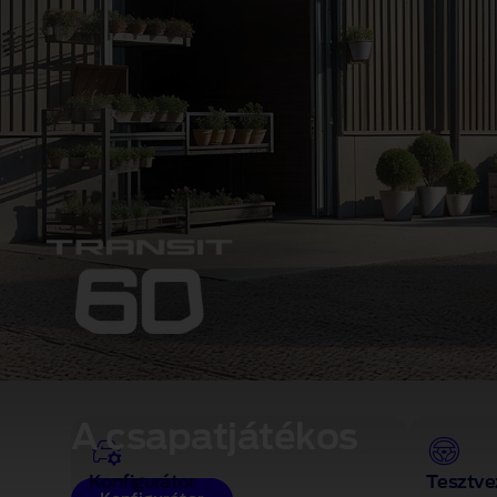
A csapatjátékos
Konfigurátor
Tesztve