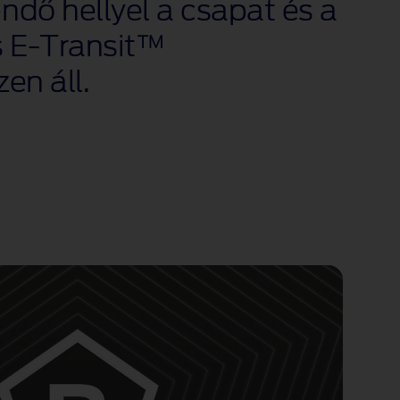
dő hellyel a csapat és a
s E‑Transit™
en áll.