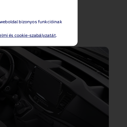
 weboldal bizonyos funkcióinak
lmi és cookie-szabályzatát
.