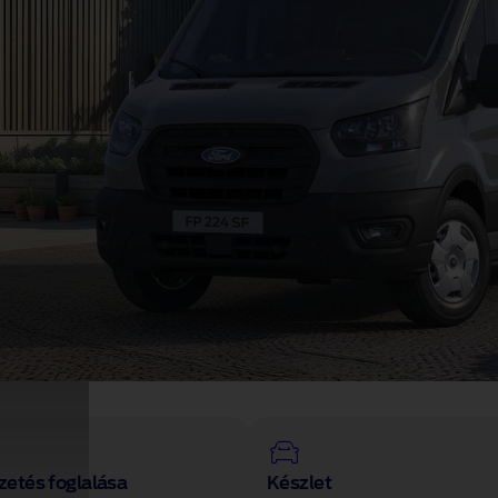
zetés foglalása
Készlet