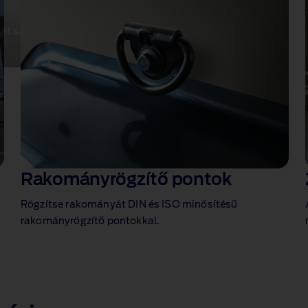
t személy is elfér benne.
Rakományrögzítő pontok
Rögzítse rakományát DIN és ISO minősítésű
rakományrögzítő pontokkal.