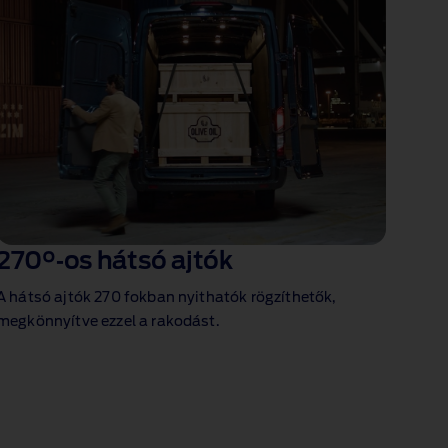
270°‑os hátsó ajtók
A hátsó ajtók 270 fokban nyithatók rögzíthetők,
megkönnyítve ezzel a rakodást.