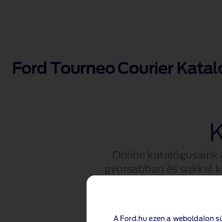
Ford Tourneo Courier Kataló
K
Online katalógusaink
gyorsabban és sokkal kö
változatai
A Ford.hu ezen a weboldalon s