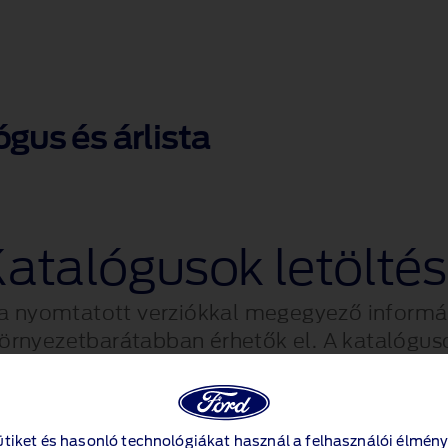
gus és árlista
atalógusok letölté
 a nyomtatott verziókkal megegyező informác
rnyezetbarátabban érhetők el. A katalógusok
nak letöltéséhez, kérjük, kattintson az alább
Új Tourneo Courier
ütiket és hasonló technológiákat használ a felhasználói élmény