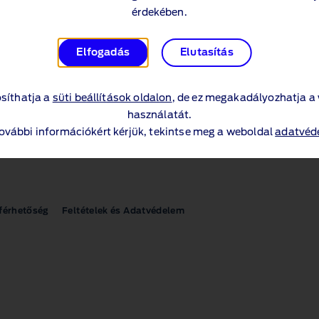
műszaki specifikáció (PDF 9.4MB)
érdekében.
Elfogadás
Elutasítás
Árlisták
síthatja a
süti beállítások oldalon
, de ez megakadályozhatja a
Új Tourneo Courier Árlista (PDF 845KB)
használatát.
további információkért kérjük, tekintse meg a weboldal
adatvéde
férhetőség
Feltételek és Adatvédelem