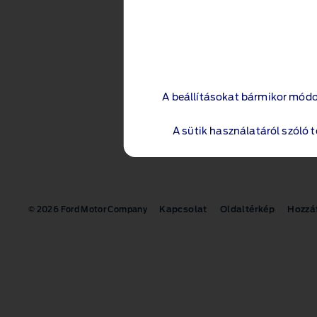
A beállításokat bármikor módo
A sütik használatáról szóló 
Kapcsolat
Oldaltérkép
Hozzá
© 2026 Ford Motor Company