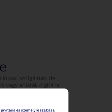
se
iókkal szolgálnak, de
 vagy árlisták digitális
i gombokra!
 javítása és személyre szabása