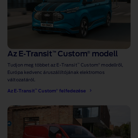
Az E‑Transit
™
Custom
®
modell
™
®
Tudjon meg többet az E‑Transit
Custom
modellről,
Európa kedvenc áruszállítójának
elektromos
változatáról.
™
®
Az E‑Transit
Custom
felfedezése