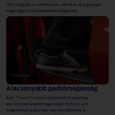
LED‑világítás is kérhető azok számára, akik gyengén
megvilágított környezetben dolgoznak.
Alacsonyabb padlómagasság
Az E‑ Transit Custom újragondolt kialakítása
alacsonyabb padlómagasságot biztosít, ami
megkönnyíti a járműbe való beszállást és a