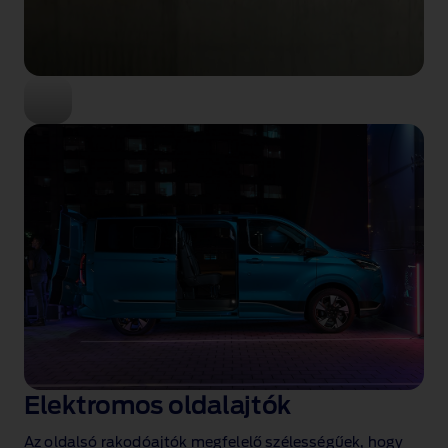
Elektromos oldalajtók
Az oldalsó rakodóajtók megfelelő szélességűek, hogy