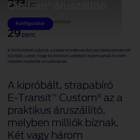
373
Custom
áruszállító
®
km
Töltés 10–80% DC gyorstöltővel
Konfigurátor
29
perc
A feltüntetett adatok a teljes termékcsalád csúcsteljesítményét
tükrözik. Lehet, hogy különböző szériából származnak és nem
minden modellre vonatkoznak.
A kipróbált, strapabíró
E‑Transit
Custom
az a
™
®
praktikus áruszállító,
melyben milliók bíznak.
Két vagy három