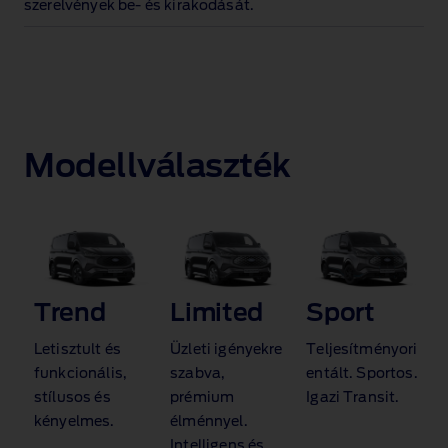
szerelvények be‑ és kirakodását.
Modellválaszték
Trend
Limited
Sport
Letisztult és
Üzleti igényekre
Teljesítményori
funkcionális,
szabva,
entált. Sportos.
stílusos és
prémium
Igazi Transit.
kényelmes.
élménnyel.
Intelligens és