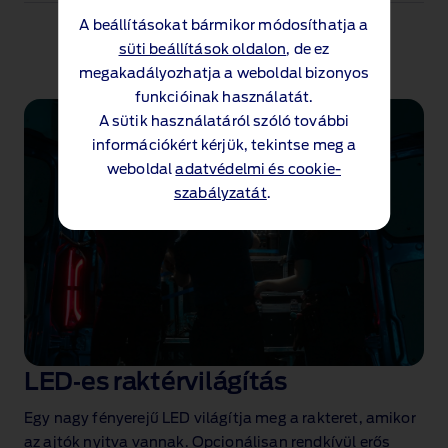
A beállításokat bármikor módosíthatja a
süti beállítások oldalon
, de ez
megakadályozhatja a weboldal bizonyos
funkcióinak használatát.
A sütik használatáról szóló további
információkért kérjük, tekintse meg a
weboldal
adatvédelmi és cookie-
szabályzatát
.
LED‑es raktérvilágítás
Egy nagy fényerejű LED világítja meg a rakteret, amikor
az ajtók nyitva vannak. Opcionálisan rendkívül erős