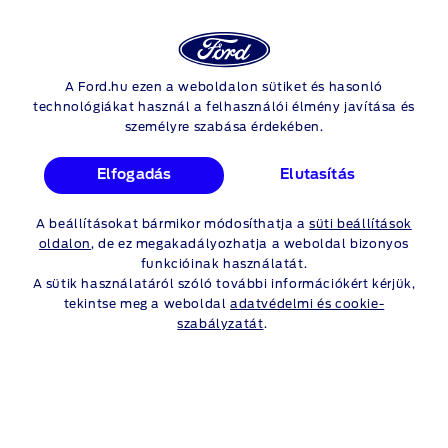
Ford
Ker
Fiók
A Ford.hu ezen a weboldalon sütiket és hasonló
Skip to content
technológiákat használ a felhasználói élmény javítása és
személyre szabása érdekében.
FORD CREDIT
VEGYE ÁT AZ IRÁNYÍTÁST
Elfogadás
Elutasítás
A beállításokat bármikor módosíthatja a
süti beállítások
oldalon
, de ez megakadályozhatja a weboldal bizonyos
funkcióinak használatát.
A sütik használatáról szóló további információkért kérjük,
tekintse meg a weboldal
adatvédelmi és cookie-
szabályzatát
.