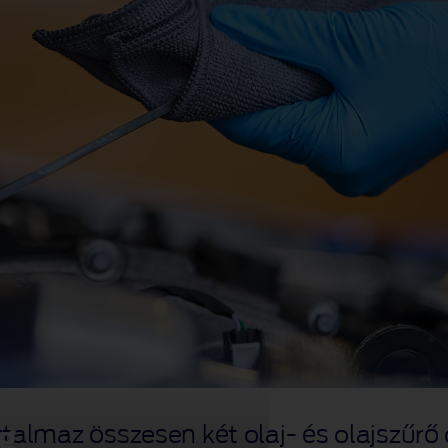
g
almaz összesen két olaj‑ és olajszűrő 