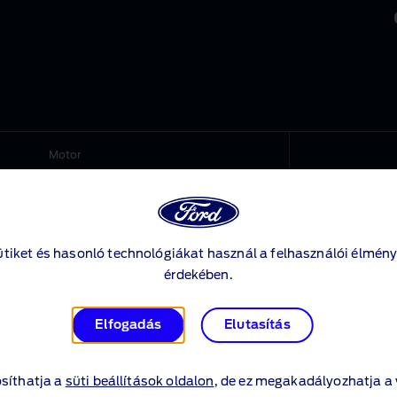
Motor
500 cm
3
vagy attól kisebb
1500 cm
3
‑től nagyobb
ütiket és hasonló technológiákat használ a felhasználói élmény
érdekében.
500 cm
3
vagy attól kisebb
Elfogadás
Elutasítás
1500 cm
3
‑től nagyobb és
3200 cm
3
‑től kisebb
síthatja a
süti beállítások oldalon
, de ez megakadályozhatja a