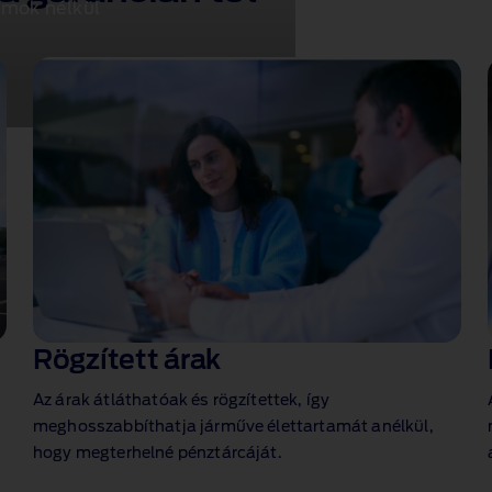
umok nélkül
Rögzített árak
Az árak átláthatóak és rögzítettek, így
meghosszabbíthatja járműve élettartamát anélkül,
hogy megterhelné pénztárcáját.