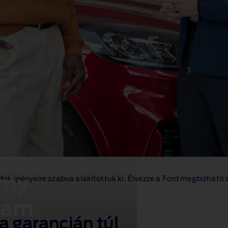
omy
k igényeire szabva alakítottuk ki. Élvezze a Ford megbízható 
ram
a garancián túl