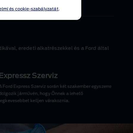
130.900 Ft
lmi és cookie-szabályzatát
.
ával, eredeti alkatrészekkel és a Ford által
Expressz Szerviz
A Ford Express Szerviz során két szakember egyszerre
dolgozik járművén, hogy Önnek a lehető
legkevesebbet kelljen várakoznia.