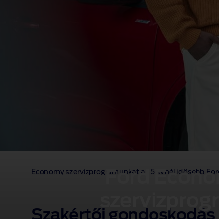
Ford Econ
Economy szervizprogramunkat az 5 évnél idősebb Fordo
szervizprog
Szakértői gondoskodás 