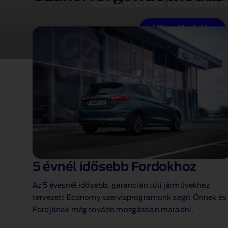
Szakszerű szerviz, kompromissz
Időpontfoglalás
5 évnél idősebb Fordokhoz
Az 5 évesnél idősebb, garancián túli járművekhez
tervezett Economy szervizprogramunk segít Önnek és
Fordjának még tovább mozgásban maradni.