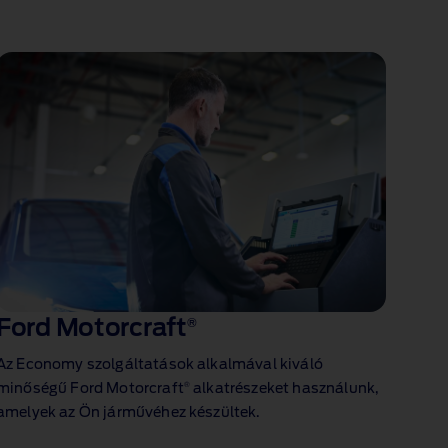
Ford Motorcraft
®
Az Economy szolgáltatások alkalmával kiváló
®
minőségű Ford Motorcraft
alkatrészeket használunk,
amelyek az Ön járművéhez készültek.