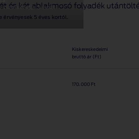
rét és két ablakmosó folyadék utántölté
biztosíthatja 5 évnél
e érvényesek 5 éves kortól.
Kiskereskedelmi
bruttó ár (Ft)
170.000 Ft