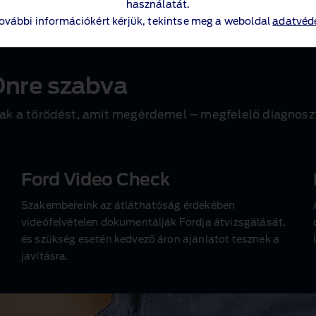
használatát.
00 cm
3
vagy attól nagyobb
további információkért kérjük, tekintse meg a weboldal
adatvéde
nre szabva
 a törődést, amit megérdemel – megfelelő diagnosztik
Ford Video Check
Szakembereink az átláthatóság érdekében
videófelvételen dokumentálják Fordja átvizsgálását,
és szükség esetén kedvező áron ajánlatot tesznek a
javításra.