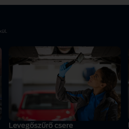
kül.
Levegőszűrő csere