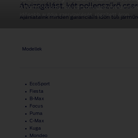
átvizsgálást, két pollenszűrő cse
A Ford Economy Szervizcsomaggal évekre előre 
idősebb autója szervizelését, rögzített áron.
Ajánlataink minden garanciális időn túli járműr
Modellek
EcoSport
Fiesta
B‑Max
Focus
Puma
C‑Max
Kuga
Mondeo