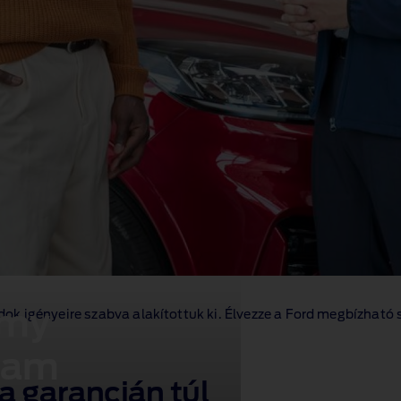
omy
k igényeire szabva alakítottuk ki. Élvezze a Ford megbízható 
ram
a garancián túl