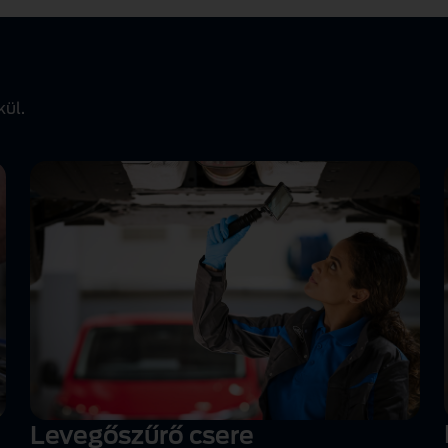
kül.
Levegőszűrő csere