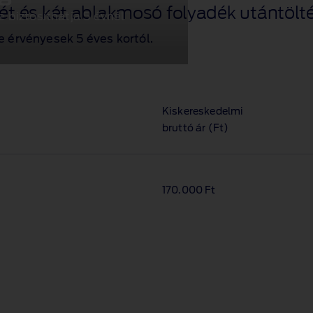
rét és két ablakmosó folyadék utántölté
biztosíthatja 5 évnél
e érvényesek 5 éves kortól.
Kiskereskedelmi
bruttó ár (Ft)
170.000 Ft