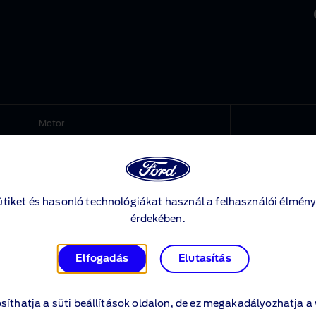
Motor
500 cm
3
vagy attól kisebb
1500 cm
3
‑től nagyobb
ütiket és hasonló technológiákat használ a felhasználói élmény
érdekében.
500 cm
3
vagy attól kisebb
Elfogadás
Elutasítás
1500 cm
3
‑től nagyobb és
3200 cm
3
‑től kisebb
síthatja a
süti beállítások oldalon
, de ez megakadályozhatja a