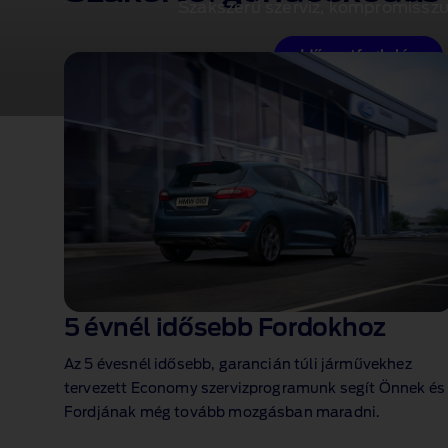
Szakszerű szerviz, kompromissz
Időpontfoglalás
5 évnél idősebb Fordokhoz
Az 5 évesnél idősebb, garancián túli járművekhez
tervezett Economy szervizprogramunk segít Önnek és
Fordjának még tovább mozgásban maradni.