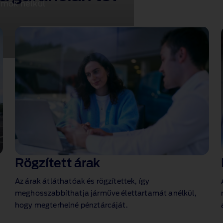
umok nélkül
Rögzített árak
Az árak átláthatóak és rögzítettek, így
meghosszabbíthatja járműve élettartamát anélkül,
hogy megterhelné pénztárcáját.