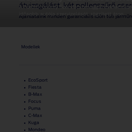
átvizsgálást, két pollenszűrő cse
A Ford Economy Szervizcsomaggal évekre előre 
idősebb autója szervizelését, rögzített áron.
Ajánlataink minden garanciális időn túli járműr
Modellek
EcoSport
Fiesta
B‑Max
Focus
Puma
C‑Max
Kuga
Mondeo