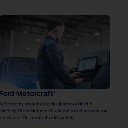
Ford Motorcraft
®
Az Economy szolgáltatások alkalmával kiváló
®
minőségű Ford Motorcraft
alkatrészeket használunk,
amelyek az Ön járművéhez készültek.