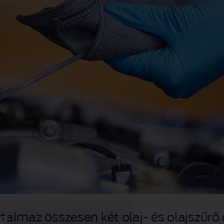
g
almaz összesen két olaj‑ és olajszűrő 