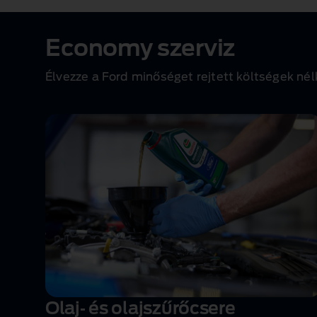
1 of 1
Economy szerviz
Élvezze a Ford minőséget rejtett költségek nél
Olaj‑ és olajszűrőcsere