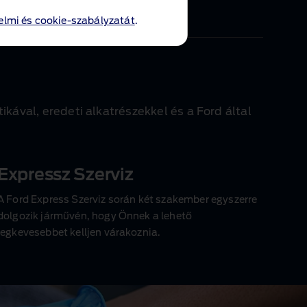
130.900 Ft
lmi és cookie-szabályzatát
.
ával, eredeti alkatrészekkel és a Ford által
Expressz Szerviz
A Ford Express Szerviz során két szakember egyszerre
dolgozik járművén, hogy Önnek a lehető
legkevesebbet kelljen várakoznia.