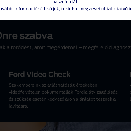
használatát.
00 cm
3
vagy attól nagyobb
további információkért kérjük, tekintse meg a weboldal
adatvéde
nre szabva
 a törődést, amit megérdemel – megfelelő diagnosztik
Ford Video Check
Szakembereink az átláthatóság érdekében
videófelvételen dokumentálják Fordja átvizsgálását,
és szükség esetén kedvező áron ajánlatot tesznek a
javításra.