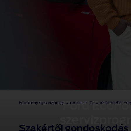
Ford Econ
Economy szervizprogramunkat az 5 évnél idősebb Fordo
szervizprog
Szakértői gondoskodás 