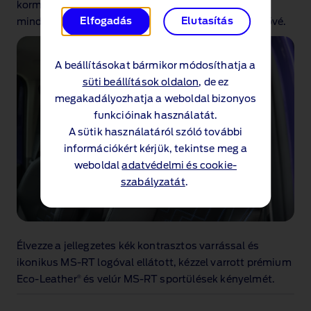
®
kormánykerék, és a 13”‑os SYNC
4
érintőképernyő
Elfogadás
Elutasítás
minden szükséges funkciót egy helyen tesz elérhetővé.
A beállításokat bármikor módosíthatja a
süti beállítások oldalon
, de ez
megakadályozhatja a weboldal bizonyos
funkcióinak használatát.
A sütik használatáról szóló további
információkért kérjük, tekintse meg a
weboldal
adatvédelmi és cookie-
szabályzatát
.
Élvezze a jellegzetes kék kontrasztos varrással és
ikonikus MS‑RT logóval ellátott, kézzel varrott prémium
®
Eco‑Leather
és velúr MS‑RT sportülések kényelmét.