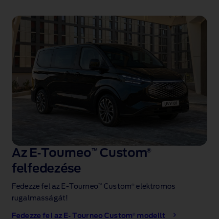
Az E‑Tourneo
™
Custom
®
felfedezése
™
®
Fedezze fel az E‑Tourneo
Custom
elektromos
rugalmasságát!
®
Fedezze fel az E‑ Tourneo Custom
modellt