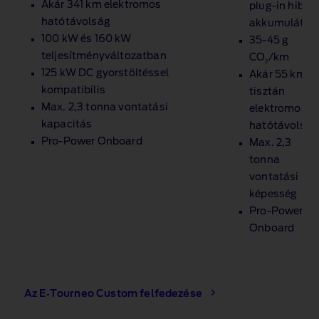
Akár 341 km elektromos
plug‑in hibrid
hatótávolság
akkumulátor
100 kW és 160 kW
35‑45 g
teljesítményváltozatban
CO
/km
2
125 kW DC gyorstöltéssel
Akár 55 km
kompatibilis
tisztán
Max. 2,3 tonna vontatási
elektromos
kapacitás
hatótávolság
Pro‑Power Onboard
Max. 2,3
tonna
vontatási
képesség
Pro‑Power
Onboard
Az E‑Tourneo Custom felfedezése