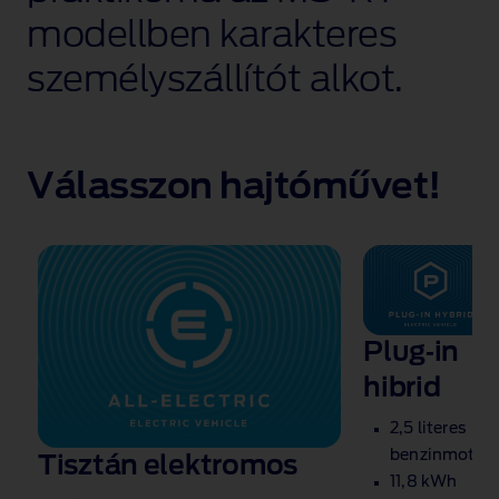
modellben karakteres
személyszállítót alkot.
Válasszon hajtóművet!
Plug‑in
hibrid
2,5 literes
benzinmotor
Tisztán elektromos
11,8 kWh