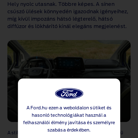
Hely nyolc utasnak. Többre képes. A sínen
csúszó ülések könnyedén igazodnak igényeihez,
míg kívül impozáns hátsó légterelő, hátsó
diffúzor és lökhárító kínál elegáns megjelenést.
A Ford.hu ezen a weboldalon sütiket és
hasonló technológiákat használ a
felhasználói élmény javítása és személyre
szabása érdekében.
A stílusos műszerfali kijelző előtt prémium minőségű