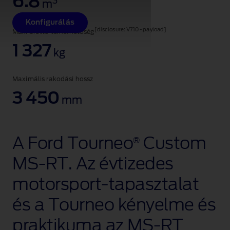
6.8
3
m
Konfigurálás
[disclosure: V710 - payload]
Max. bruttó terhelhetőség
1 327
kg
Maximális rakodási hossz
3 450
mm
A Ford Tourneo
Custom
®
MS‑RT. Az évtizedes
motorsport‑tapasztalat
és a Tourneo kényelme és
praktikuma az MS‑RT