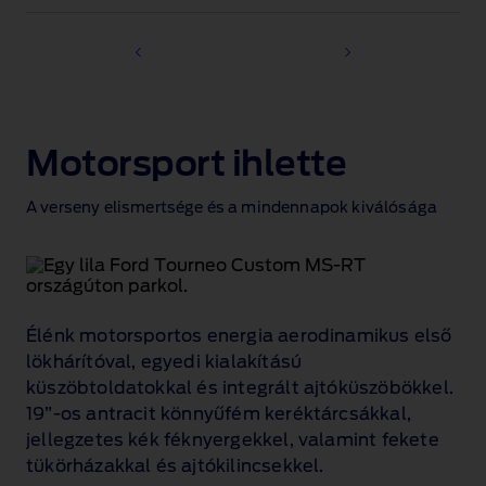
Motorsport ihlette
A verseny elismertsége és a mindennapok kiválósága
Élénk motorsportos energia aerodinamikus első
lökhárítóval, egyedi kialakítású
küszöbtoldatokkal és integrált ajtóküszöbökkel.
19”‑os antracit könnyűfém keréktárcsákkal,
jellegzetes kék féknyergekkel, valamint fekete
tükörházakkal és ajtókilincsekkel.