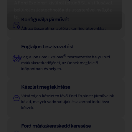
®
A Ford Explorer
kívülről feltűnő SUV stílusával,
belülről csúcstechnológiás utasterével nyűgöz
le.
Konfigurálja járművét
Állítsa össze álmai autóját konfigurátorunkkal
Foglaljon tesztvezetést
®
Foglaljon Ford Explorer
tesztvezetést helyi Ford
márkakereskedőjénél, az Önnek megfelelő
időpontban és helyen.
Készlet megtekintése
Vásároljon készleten lévő Ford Explorer járműveink
közül, melyek vadonatújak és azonnal indulásra
készek.
Ford márkakereskedő keresése