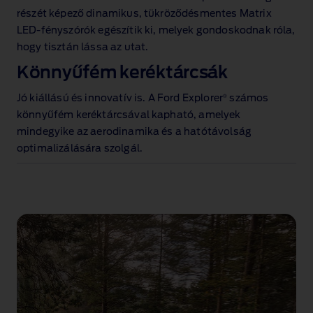
részét képező dinamikus, tükröződésmentes Matrix
LED‑fényszórók egészítik ki, melyek gondoskodnak róla,
hogy tisztán lássa az utat.
Könnyűfém keréktárcsák
®
Jó kiállású és innovatív is. A Ford Explorer
számos
könnyűfém keréktárcsával
kapható, amelyek
mindegyike az aerodinamika és a hatótávolság
optimalizálására szolgál.