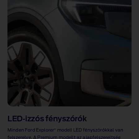
LED‑izzós fényszórók
®
Minden Ford Explorer
modell LED fényszórókkal van
felszerelve. A Premium modellt az alapfelszereltség