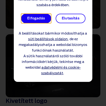
szabása érdekében.
Elfogadás
Elutasítás
A beállításokat bármikor módosíthatja a
Elektromos
süti beállítások oldalon
, de ez
megakadályozhatja a weboldal bizonyos
vonóhorog
funkcióinak használatát.
A sütik használatáról szóló további
®
A még merészebb kalandokhoz a Ford Explorer
információkért kérjük, tekintse meg a
összkerékhajtással (AWD) akár 1800 kg‑ot is
weboldal
adatvédelmi és cookie-
vontathat
, miközben az elektromos vonóhorog
szabályzatát
.
egyetlen gombnyomással eltárolható
.
Kivetített logo