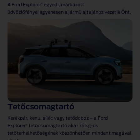
®
A Ford Explorer
egyedi, márkázott
üdvözlőfényei
egyenesen a jármű ajtajához vezetik Önt.
Tetőcsomagtartó
Kerékpár, kenu, síléc vagy tetődoboz – a Ford
®
Explorer
tetőcsomagtartó akár 75 kg‑os
tetőterhelhetőségének köszönhetően mindent magával