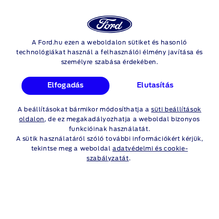
Ford
Ker
Fiók
A Ford.hu ezen a weboldalon sütiket és hasonló
Skip to content
Ford Capri
technológiákat használ a felhasználói élmény javítása és
személyre szabása érdekében.
FORD CAPRI FLOTTA
AJÁNLATOK
Elfogadás
Elutasítás
A beállításokat bármikor módosíthatja a
süti beállítások
oldalon
, de ez megakadályozhatja a weboldal bizonyos
Ajánlatok
Flotta
magánszemélyeknek
ajánlatok
funkcióinak használatát.
A sütik használatáról szóló további információkért kérjük,
tekintse meg a weboldal
adatvédelmi és cookie-
szabályzatát
.
Elektromos Ford Capri vállalkozások
számára