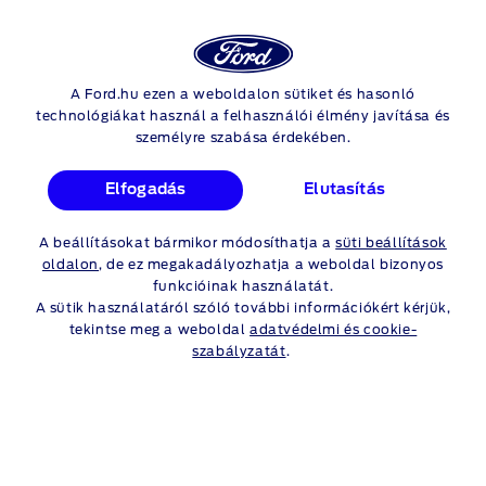
Ford
Ker
Fiók
Ford E-Tourneo Custom
A Ford.hu ezen a weboldalon sütiket és hasonló
Skip to content
technológiákat használ a felhasználói élmény javítása és
FORD AJÁNLATOK
személyre szabása érdekében.
MAGÁNSZEMÉLYEKNEK
Elfogadás
Elutasítás
A beállításokat bármikor módosíthatja a
süti beállítások
Ajánlatok
Flotta
oldalon
, de ez megakadályozhatja a weboldal bizonyos
magánszemélyeknek
ajánlatok
funkcióinak használatát.
A sütik használatáról szóló további információkért kérjük,
tekintse meg a weboldal
adatvédelmi és cookie-
szabályzatát
.
Nincs ajánlat