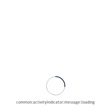
Előnyben részesített dátum
Előnyben részesített napszak
Reggel
Délután
Este
common:activityIndicator:message:loading