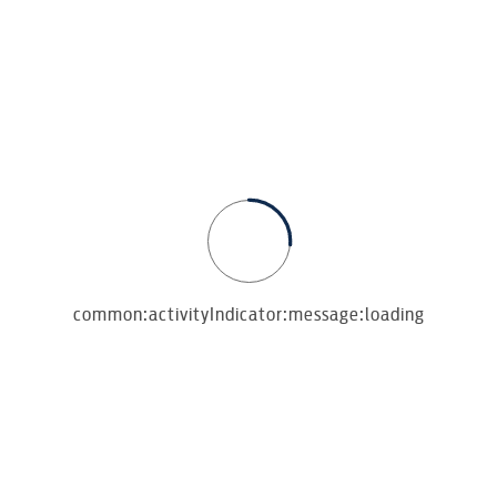
átvételtől kezdve.
common:activityIndicator:message:loading
ei