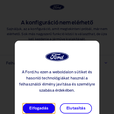
A konfiguráció nem elérhető
Sajnáljuk, az a konfiguráció, amit megtekinteni próbál, már nem
elérhető. Sok más nagyszerű funkció közül is választhat, de újra
kell kezdenie a járműve kialakítását.
Kialakítás megkezdése
Felhasználási feltételek
A Ford.hu ezen a weboldalon sütiket és
hasonló technológiákat használ a
felhasználói élmény javítása és személyre
szabása érdekében.
Elfogadás
Elutasítás