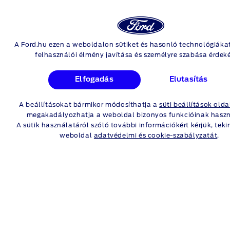
A Ford.hu ezen a weboldalon sütiket és hasonló technológiáka
Skip to content
E-TRANSIT
felhasználói élmény javítása és személyre szabása érdek
CUSTOM
Elfogadás
Elutasítás
HATÓTÁ
V-KALKUL
A beállításokat bármikor módosíthatja a
süti beállítások old
megakadályozhatja a weboldal bizonyos funkcióinak haszn
A sütik használatáról szóló további információkért kérjük, tek
Adja meg a szokásos vezetési körülményeit, hogy lássa,
weboldal
adatvédelmi és cookie-szabályzatát
.
meddig jut el járműve egy teljes feltöltéssel. A jármű
potenciális hatótávolságát
*
számos tényező
befolyásolja. Ezt az eszközt a valós
hatótávolság becslésére terveztük. Vigye az egérmutatót az
információs ikonokra, hogy lássa, hogyan befolyásolja egy-
egy tényező a hatótávolságot.